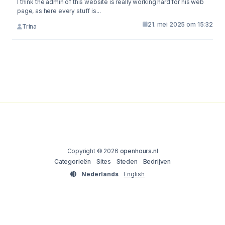
I think the admin of this website is really working hard for his web
page, as here every stuff is...
21. mei 2025 om 15:32
Trina
Copyright © 2026
openhours.nl
Categorieën
Sites
Steden
Bedrijven
Nederlands
English