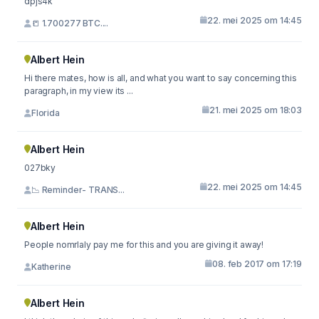
dpjs4k
22. mei 2025 om 14:45
📒 1.700277 BTC....
Albert Hein
Hi there mates, how is all, and what you want to say concerning this
paragraph, in my view its ...
21. mei 2025 om 18:03
Florida
Albert Hein
027bky
22. mei 2025 om 14:45
📉 Reminder- TRANS...
Albert Hein
People nomrlaly pay me for this and you are giving it away!
08. feb 2017 om 17:19
Katherine
Albert Hein