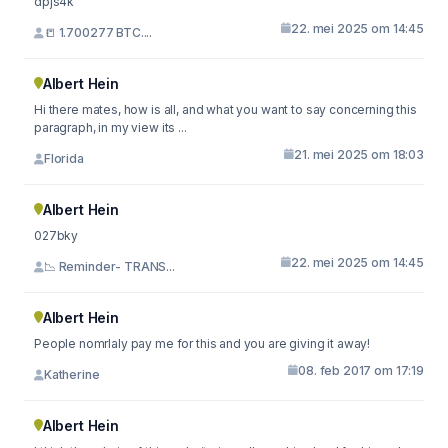
dpjs4k
22. mei 2025 om 14:45
📒 1.700277 BTC....
Albert Hein
Hi there mates, how is all, and what you want to say concerning this
paragraph, in my view its ...
21. mei 2025 om 18:03
Florida
Albert Hein
027bky
22. mei 2025 om 14:45
📉 Reminder- TRANS...
Albert Hein
People nomrlaly pay me for this and you are giving it away!
08. feb 2017 om 17:19
Katherine
Albert Hein