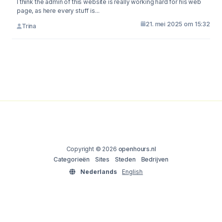
I think the admin of this website is really working hard for his web
page, as here every stuff is...
21. mei 2025 om 15:32
Trina
Copyright © 2026
openhours.nl
Categorieën
Sites
Steden
Bedrijven
Nederlands
English