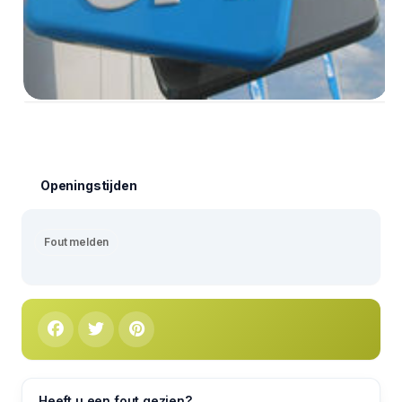
Openingstijden
Fout melden
Heeft u een fout gezien?