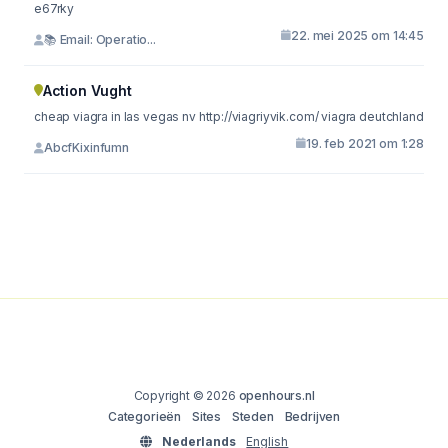
e67rky
22. mei 2025 om 14:45
📚 Email: Operatio...
Action Vught
cheap viagra in las vegas nv http://viagriyvik.com/ viagra deutchland
19. feb 2021 om 1:28
AbcfKixinfumn
Copyright © 2026
openhours.nl
Categorieën
Sites
Steden
Bedrijven
Nederlands
English