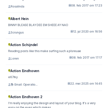
08. feb 2017 om 17:23
Rosalinda
Albert Hein
BINNY BLEASE BLAY DEE EM SHEEE AY NAO
12. jul 2020 om 16:56
Scrungus
Action Schijndel
Reading posts like this make surfing such a plsreuae
08. feb 2017 om 17:17
Loren
Action Eindhoven
e67rky
22. mei 2025 om 14:45
📚 Email: Operatio...
Action Eindhoven 2
I'm really enjoying the design and layout of your blog. It's a very
easy on the eyes which makes...