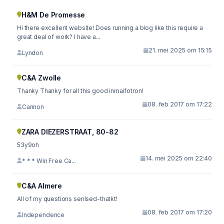
H&M De Promesse
Hi there excellent website! Does running a blog like this require a
great deal of work? I have a...
21. mei 2025 om 15:15
Lyndon
C&A Zwolle
Thanky Thanky for all this good inmaifotron!
08. feb 2017 om 17:22
Cannon
ZARA DIEZERSTRAAT, 80-82
53y9oh
14. mei 2025 om 22:40
* * * Win Free Ca...
C&A Almere
All of my questions senlsed-thatkt!
08. feb 2017 om 17:20
Independence