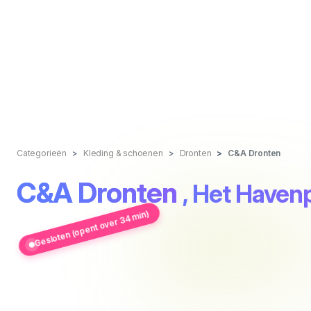
Categorieën
Kleding & schoenen
Dronten
C&A Dronten
C&A Dronten
, Het Havenp
Gesloten (opent over 34 min)