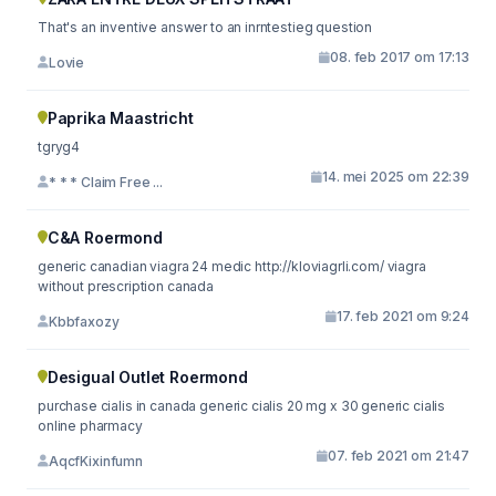
That's an inventive answer to an inrntestieg question
08. feb 2017 om 17:13
Lovie
Paprika Maastricht
tgryg4
14. mei 2025 om 22:39
* * * Claim Free ...
C&A Roermond
generic canadian viagra 24 medic http://kloviagrli.com/ viagra
without prescription canada
17. feb 2021 om 9:24
Kbbfaxozy
Desigual Outlet Roermond
purchase cialis in canada generic cialis 20 mg x 30 generic cialis
online pharmacy
07. feb 2021 om 21:47
AqcfKixinfumn