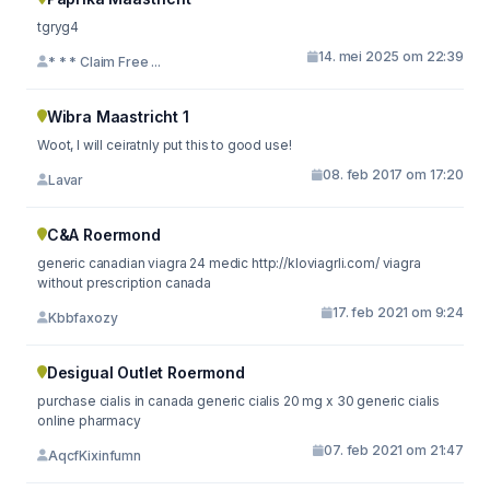
tgryg4
14. mei 2025 om 22:39
* * * Claim Free ...
Wibra Maastricht 1
Woot, I will ceiratnly put this to good use!
08. feb 2017 om 17:20
Lavar
C&A Roermond
generic canadian viagra 24 medic http://kloviagrli.com/ viagra
without prescription canada
17. feb 2021 om 9:24
Kbbfaxozy
Desigual Outlet Roermond
purchase cialis in canada generic cialis 20 mg x 30 generic cialis
online pharmacy
07. feb 2021 om 21:47
AqcfKixinfumn