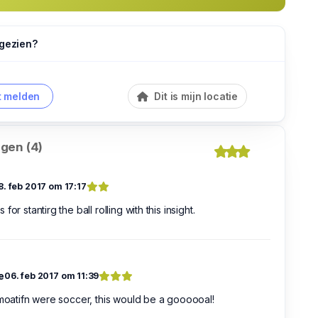
 gezien?
 melden
Dit is mijn locatie
gen (4)
8. feb 2017 om 17:17
for stantirg the ball rolling with this insight.
e
06. feb 2017 om 11:39
rmoatifn were soccer, this would be a goooooal!