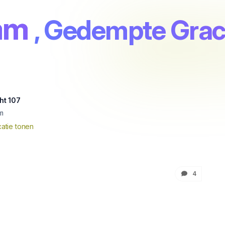
am
, Gedempte Grac
ht 107
m
atie tonen
4