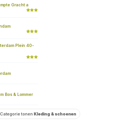
mpte Gracht a
andam
terdam Plein 40-
erdam
am Bos & Lommer
Categorie tonen
Kleding & schoenen