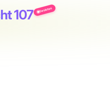
Gesloten
ht 107