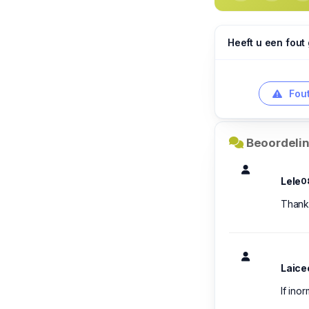
Heeft u een fout
Fout
Beoordelin
Lele
0
Thanks 
Laice
If ino