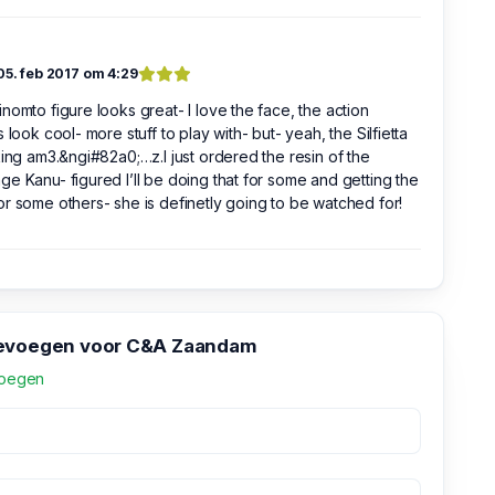
05. feb 2017 om 4:29
nomto figure looks great- I love the face, the action
s look cool- more stuff to play with- but- yeah, the Silfietta
king am3.&ngi#82a0;…z.I just ordered the resin of the
e Kanu- figured I’ll be doing that for some and getting the
r some others- she is definetly going to be watched for!
oevoegen voor C&A Zaandam
voegen