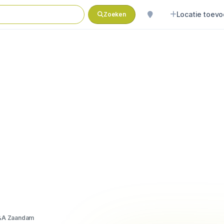
Locatie toev
Zoeken
&A Zaandam