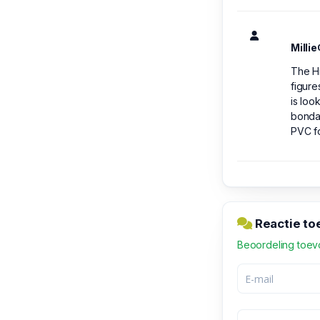
Millie
The Hi
figure
is loo
bondag
PVC fo
Reactie t
Beoordeling toe