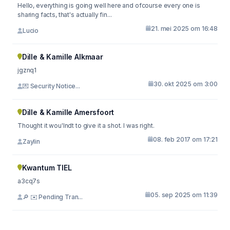
Hello, everything is going well here and ofcourse every one is
sharing facts, that's actually fin...
21. mei 2025 om 16:48
Lucio
Dille & Kamille Alkmaar
jgznq1
30. okt 2025 om 3:00
💌 Security Notice...
Dille & Kamille Amersfoort
Thought it wou'lndt to give it a shot. I was right.
08. feb 2017 om 17:21
Zaylin
Kwantum TIEL
a3cq7s
05. sep 2025 om 11:39
🔎 ✉️ Pending Tran...