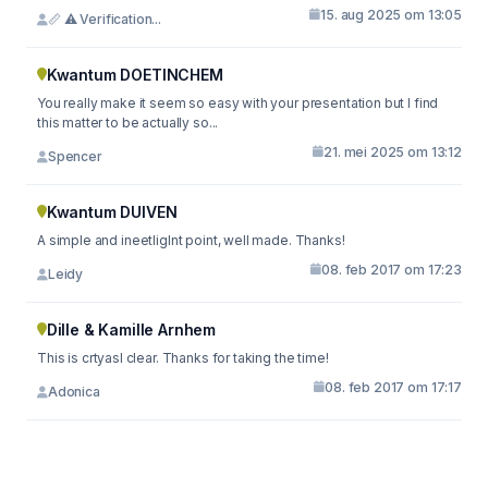
15. aug 2025 om 13:05
📏 ⚠️ Verification...
Kwantum DOETINCHEM
You really make it seem so easy with your presentation but I find
this matter to be actually so...
21. mei 2025 om 13:12
Spencer
Kwantum DUIVEN
A simple and ineetliglnt point, well made. Thanks!
08. feb 2017 om 17:23
Leidy
Dille & Kamille Arnhem
This is crtyasl clear. Thanks for taking the time!
08. feb 2017 om 17:17
Adonica