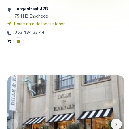
Langestraat 47B
7511
HB Enschede
Route naar de locatie tonen
053 434 33 44
‹
›