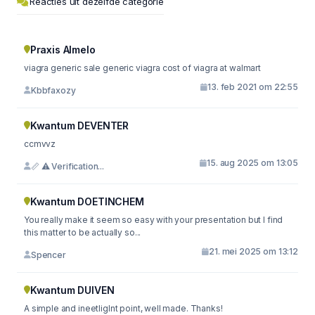
Reacties uit dezelfde categorie
Praxis Almelo
viagra generic sale generic viagra cost of viagra at walmart
13. feb 2021 om 22:55
Kbbfaxozy
Kwantum DEVENTER
ccmvvz
15. aug 2025 om 13:05
📏 ⚠️ Verification...
Kwantum DOETINCHEM
You really make it seem so easy with your presentation but I find
this matter to be actually so...
21. mei 2025 om 13:12
Spencer
Kwantum DUIVEN
A simple and ineetliglnt point, well made. Thanks!