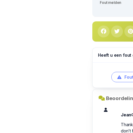
Fout melden
Heeft u een fout
Fout
Beoordelin
Jean
Thanks
don't 