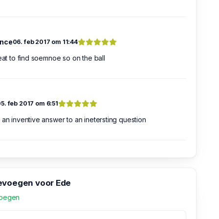
ence
06. feb 2017 om 11:44
reat to find soemnoe so on the ball
5. feb 2017 om 6:51
 an inventive answer to an inetersting question
evoegen voor Ede
voegen