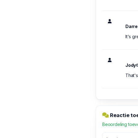
Darr
It's g
Jody
0
That's
Reactie to
Beoordeling toe