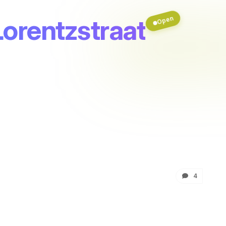
 Lorentzstraat
Open
4