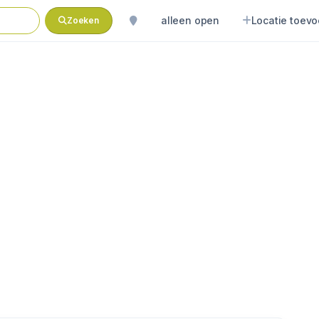
alleen open
Locatie toev
Zoeken