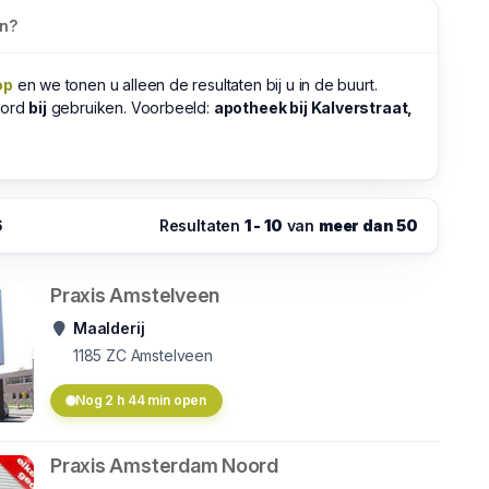
en?
op
en we tonen u alleen de resultaten bij u in de buurt.
oord
bij
gebruiken. Voorbeeld:
apotheek bij Kalverstraat,
6
Resultaten
1 - 10
van
meer dan 50
Praxis Amstelveen
Maalderij
1185 ZC
Amstelveen
Nog 2 h 44 min open
Praxis Amsterdam Noord