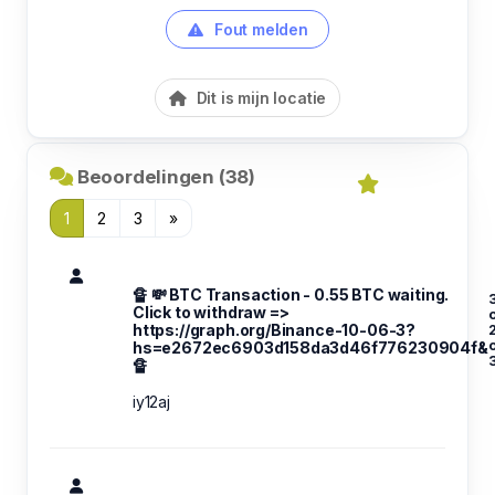
Fout melden
Dit is mijn locatie
Beoordelingen (38)
1
2
3
»
🔏 💸 BTC Transaction - 0.55 BTC waiting.
Click to withdraw =>
o
https://graph.org/Binance-10-06-3?
hs=e2672ec6903d158da3d46f776230904f&
🔏
iy12aj