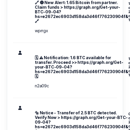
🔗 🔵 New Alert: 1.65 Bitcoin from partner.
1
Claim funds > https://graph.org/Get-your-
o
BTC-09-04?
hs=e2672ec6903d158da3d46f776230904f&
1
🔗
wprrgx
🗓 ⚠️ Notification: 1.6 BTC available for
1
transfer. Proceed >> https://graph.org/Get-
o
your-BTC-09-04?
hs=e2672ec6903d158da3d46f776230904f&
🗓
n2a09c
🔩 Notice - Transfer of 2.5 BTC detected.
Verify Now > https://graph.org/Get-your-BTC-
o
09-04?
hs=e2672ec6903d158da3d46f776230904f&