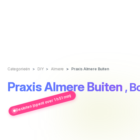
Categorieën
DIY
Almere
Praxis Almere Buiten
Praxis Almere Buiten
, 
Gesloten (opent over 1 h 51 min)