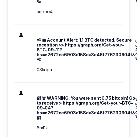
1
🔩
amxho4
📢 💼 Account Alert: 1.1 BTC detected. Secure
reception >> https://graph.org/Get-your-
o
BTC-09-11?
hs=e2672ec6903d158da3d46f776230904f&
📢
03kopn
🔐 🚨 WARNING: You were sent 0.75 bitcoin! Go
to receive > https://graph.org/Get-your-BTC-
09-04?
hs=e2672ec6903d158da3d46f776230904f&
🔐
6nrl1k