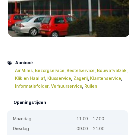
Aanbod:
Air Miles
,
Bezorgservice
,
Bestelservice
,
Bouwafvalzak
,
Klik en Haal af
,
Klusservice
,
Zagerij
,
Klantenservice
,
Informatiefolder
,
Verhuurservice
,
Ruilen
Openingstijden
Maandag
11.00 - 17.00
Dinsdag
09.00 - 21.00