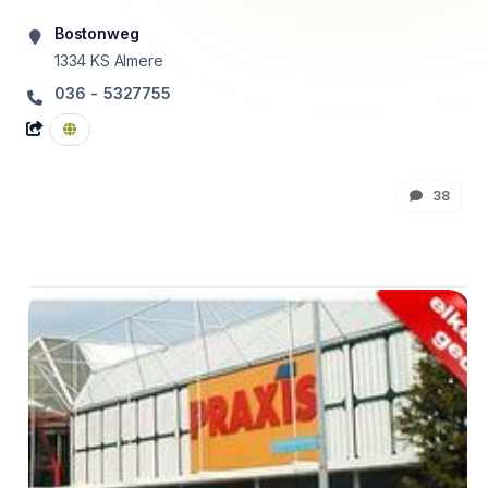
Bostonweg
1334 KS
Almere
036 - 5327755
38