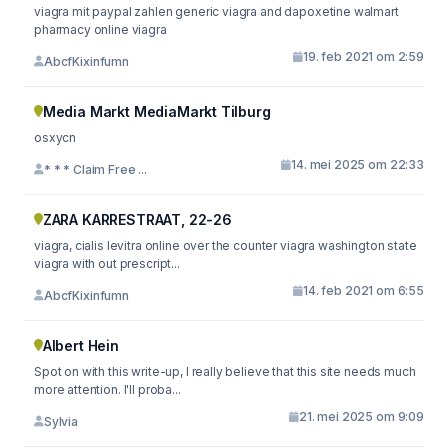
viagra mit paypal zahlen generic viagra and dapoxetine walmart
pharmacy online viagra
19. feb 2021 om 2:59
AbcfKixinfumn
Media Markt MediaMarkt Tilburg
osxycn
14. mei 2025 om 22:33
* * * Claim Free ...
ZARA KARRESTRAAT, 22-26
viagra, cialis levitra online over the counter viagra washington state
viagra with out prescript...
14. feb 2021 om 6:55
AbcfKixinfumn
Albert Hein
Spot on with this write-up, I really believe that this site needs much
more attention. I'll proba...
21. mei 2025 om 9:09
Sylvia