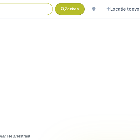
Locatie toev
Zoeken
&M Heuvelstraat