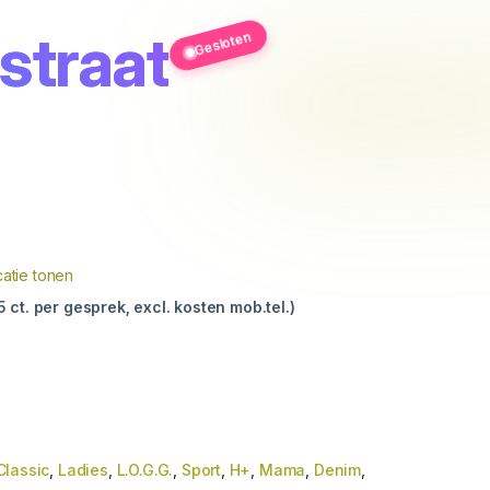
straat
Gesloten
atie tonen
ct. per gesprek, excl. kosten mob.tel.)
Classic
,
Ladies
,
L.O.G.G.
,
Sport
,
H+
,
Mama
,
Denim
,