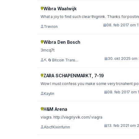
Wibra Waalwijk
What a joy to find such clear thignink. Thanks for postin
08. feb 2017 om 1
Trevion
Wibra Den Bosch
3mcq7t
30. okt 2025 om 
⛏ 🔄 Bitcoin Trans...
ZARA SCHAPENMARKT, 7-19
Wow I must confess you make some very trcnahent poi
08. feb 2017 om 
Kaylin
H&M Arena
viagra. http://viagriyvik.com/ viagra
13. feb 2021 om 
AbcfKixinfumn