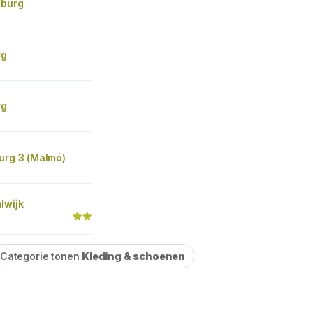
lburg
rg
rg
urg 3 (Malmö)
lwijk
Categorie tonen
Kleding & schoenen