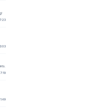
g!
7:23
3:03
nts.
17:19
21:49