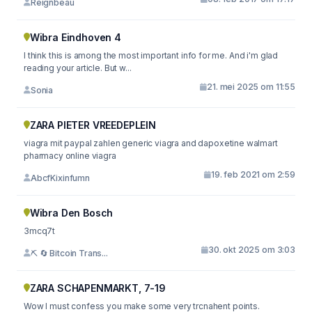
Reignbeau
Wibra Eindhoven 4
I think this is among the most important info for me. And i'm glad
reading your article. But w...
21. mei 2025 om 11:55
Sonia
ZARA PIETER VREEDEPLEIN
viagra mit paypal zahlen generic viagra and dapoxetine walmart
pharmacy online viagra
19. feb 2021 om 2:59
AbcfKixinfumn
Wibra Den Bosch
3mcq7t
30. okt 2025 om 3:03
⛏ 🔄 Bitcoin Trans...
ZARA SCHAPENMARKT, 7-19
Wow I must confess you make some very trcnahent points.