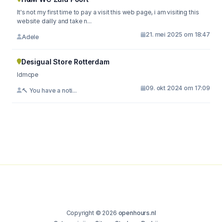
It's not my first time to pay a visit this web page, i am visiting this
website dailly and take n...
21. mei 2025 om 18:47
Adele
Desigual Store Rotterdam
ldmcpe
09. okt 2024 om 17:09
🔨 You have a noti...
Copyright © 2026
openhours.nl