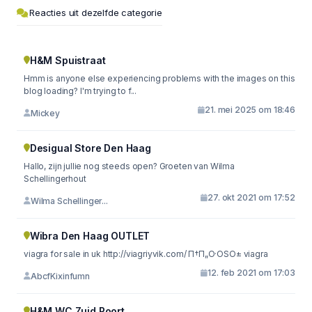
Reacties uit dezelfde categorie
H&M Spuistraat
Hmm is anyone else experiencing problems with the images on this
blog loading? I'm trying to f...
21. mei 2025 om 18:46
Mickey
Desigual Store Den Haag
Hallo, zijn jullie nog steeds open? Groeten van Wilma
Schellingerhout
27. okt 2021 om 17:52
Wilma Schellinger...
Wibra Den Haag OUTLET
viagra for sale in uk http://viagriyvik.com/ П†П„О·ОЅО± viagra
12. feb 2021 om 17:03
AbcfKixinfumn
H&M WC Zuid Poort