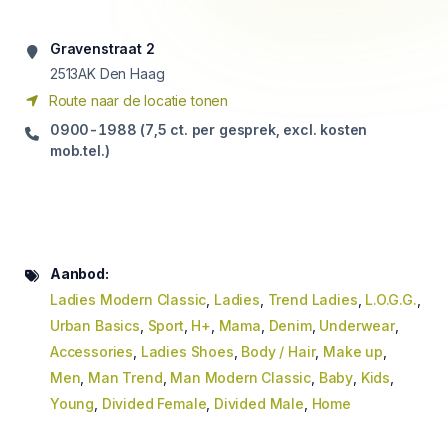
Gravenstraat 2
2513AK Den Haag
Route naar de locatie tonen
0900-1988 (7,5 ct. per gesprek, excl. kosten
mob.tel.)
Aanbod:
Ladies Modern Classic
,
Ladies
,
Trend Ladies
,
L.O.G.G.
,
Urban Basics
,
Sport
,
H+
,
Mama
,
Denim
,
Underwear
,
Accessories
,
Ladies Shoes
,
Body / Hair
,
Make up
,
Men
,
Man Trend
,
Man Modern Classic
,
Baby
,
Kids
,
Young
,
Divided Female
,
Divided Male
,
Home