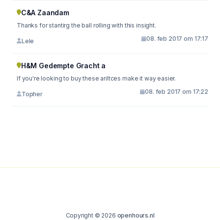
C&A Zaandam
Thanks for stantirg the ball rolling with this insight.
08. feb 2017 om 17:17
Lele
H&M Gedempte Gracht a
If you're looking to buy these ariltces make it way easier.
08. feb 2017 om 17:22
Topher
Copyright © 2026
openhours.nl