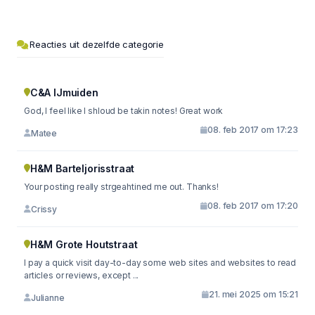
Reacties uit dezelfde categorie
C&A IJmuiden
God, I feel like I shloud be takin notes! Great work
08. feb 2017 om 17:23
Matee
H&M Barteljorisstraat
Your posting really strgeahtined me out. Thanks!
08. feb 2017 om 17:20
Crissy
H&M Grote Houtstraat
I pay a quick visit day-to-day some web sites and websites to read
articles or reviews, except ...
21. mei 2025 om 15:21
Julianne