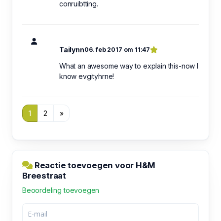
conruibtting.
Tailynn
06. feb 2017 om 11:47
What an awesome way to explain this-now I
know evgityhrne!
1
2
»
Reactie toevoegen voor H&M
Breestraat
Beoordeling toevoegen