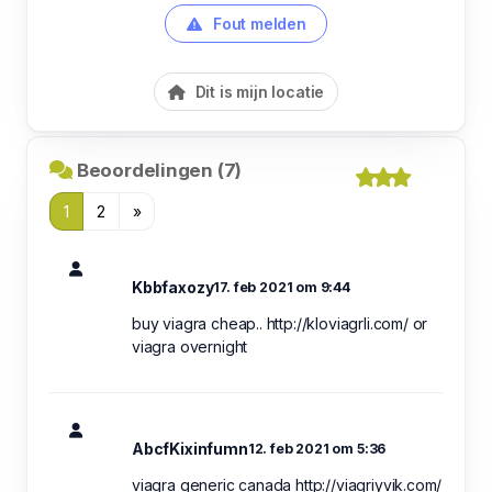
Fout melden
Dit is mijn locatie
Beoordelingen (7)
1
2
»
Kbbfaxozy
17. feb 2021 om 9:44
buy viagra cheap.. http://kloviagrli.com/ or
viagra overnight
AbcfKixinfumn
12. feb 2021 om 5:36
viagra generic canada http://viagriyvik.com/