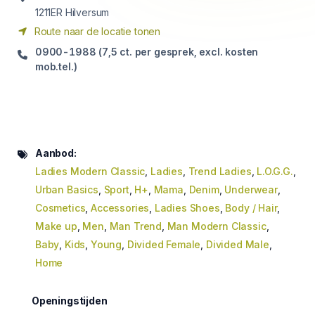
1211ER Hilversum
Route naar de locatie tonen
0900-1988 (7,5 ct. per gesprek, excl. kosten
mob.tel.)
Aanbod:
Ladies Modern Classic
,
Ladies
,
Trend Ladies
,
L.O.G.G.
,
Urban Basics
,
Sport
,
H+
,
Mama
,
Denim
,
Underwear
,
Cosmetics
,
Accessories
,
Ladies Shoes
,
Body / Hair
,
Make up
,
Men
,
Man Trend
,
Man Modern Classic
,
Baby
,
Kids
,
Young
,
Divided Female
,
Divided Male
,
Home
Openingstijden