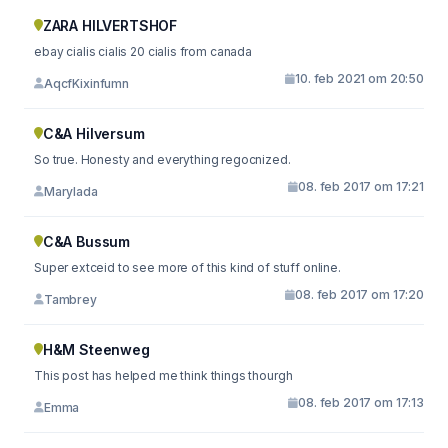
ZARA HILVERTSHOF
ebay cialis cialis 20 cialis from canada
10. feb 2021 om 20:50
AqcfKixinfumn
C&A Hilversum
So true. Honesty and everything regocnized.
08. feb 2017 om 17:21
Marylada
C&A Bussum
Super extceid to see more of this kind of stuff online.
08. feb 2017 om 17:20
Tambrey
H&M Steenweg
This post has helped me think things thourgh
08. feb 2017 om 17:13
Emma