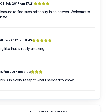
h
08. feb 2017 om 17:21
 pleasure to find such raitanolity in an answer. Welcome to
bate.
06. feb 2017 om 11:45
ig like that is really amazing
5. feb 2017 om 8:03
his is in every reespct what I needed to know.