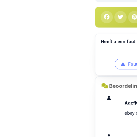
Heeft u een fout
Fout
Beoordelin
AqcfK
ebay c