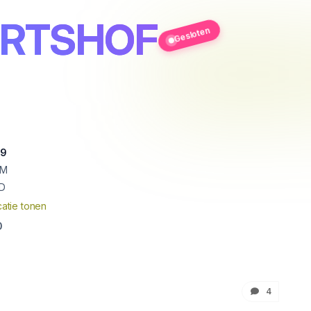
ERTSHOF
Gesloten
29
UM
D
atie tonen
0
4