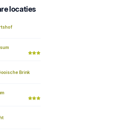
re locaties
rtshof
rsum
oische Brink
um
ht