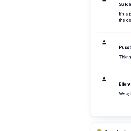
Satc
It's a
the de
Puss
Thknni
Ellen
0
Wow, t