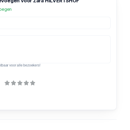
evoegen voor Zara HILVERTSHOF
voegen
htbaar voor alle bezoekers!