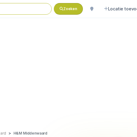
Locatie toev
Zoeken
ard
H&M Middenwaard