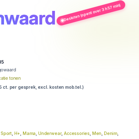
Gesloten (opent over 3 h 57 min)
nwaard
35
gowaard
atie tonen
ct. per gesprek, excl. kosten mob.tel.)
,
Sport
,
H+
,
Mama
,
Underwear
,
Accessories
,
Men
,
Denim
,