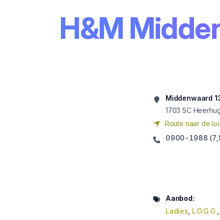
H&M Midde
Middenwaard 1
1703
SC Heerhu
Route naar de loc
0900-1988 (7,5 
Aanbod:
Ladies
,
L.O.G.G.