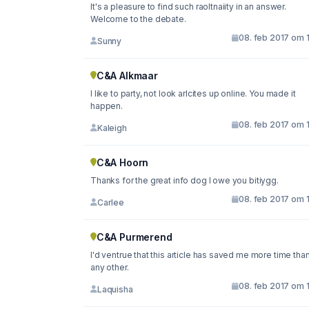
It's a pleasure to find such raoltnaiity in an answer.
Welcome to the debate.
08. feb 2017 om 
Sunny
C&A Alkmaar
I like to party, not look arlcites up online. You made it
happen.
08. feb 2017 om 
Kaleigh
C&A Hoorn
Thanks for the great info dog I owe you bitiygg.
08. feb 2017 om 
Carlee
C&A Purmerend
I'd ventrue that this article has saved me more time tha
any other.
08. feb 2017 om 
Laquisha