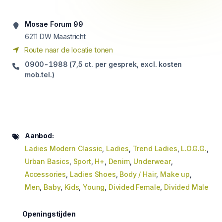
Mosae Forum 99
6211
DW Maastricht
Route naar de locatie tonen
0900-1988 (7,5 ct. per gesprek, excl. kosten
mob.tel.)
Aanbod:
Ladies Modern Classic
,
Ladies
,
Trend Ladies
,
L.O.G.G.
,
Urban Basics
,
Sport
,
H+
,
Denim
,
Underwear
,
Accessories
,
Ladies Shoes
,
Body / Hair
,
Make up
,
Men
,
Baby
,
Kids
,
Young
,
Divided Female
,
Divided Male
Openingstijden