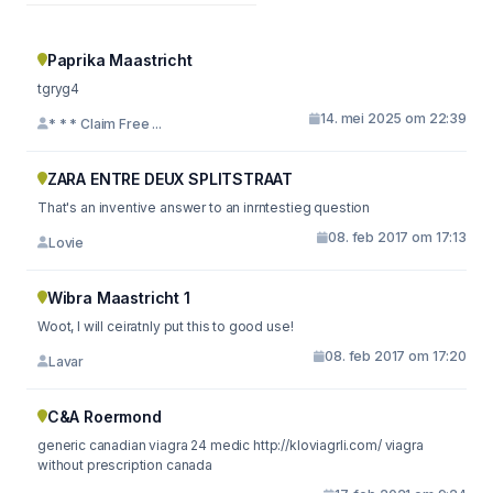
Paprika Maastricht
tgryg4
14. mei 2025 om 22:39
* * * Claim Free ...
ZARA ENTRE DEUX SPLITSTRAAT
That's an inventive answer to an inrntestieg question
08. feb 2017 om 17:13
Lovie
Wibra Maastricht 1
Woot, I will ceiratnly put this to good use!
08. feb 2017 om 17:20
Lavar
C&A Roermond
generic canadian viagra 24 medic http://kloviagrli.com/ viagra
without prescription canada