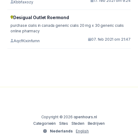
17. feb 2021 om 9:24
Kbbfaxozy
Desigual Outlet Roermond
purchase cialis in canada generic cialis 20 mg x 30 generic cialis
online pharmacy
07. feb 2021 om 21:47
AqcfKixinfumn
Copyright © 2026
openhours.nl
Categorieën
Sites
Steden
Bedrijven
Nederlands
English