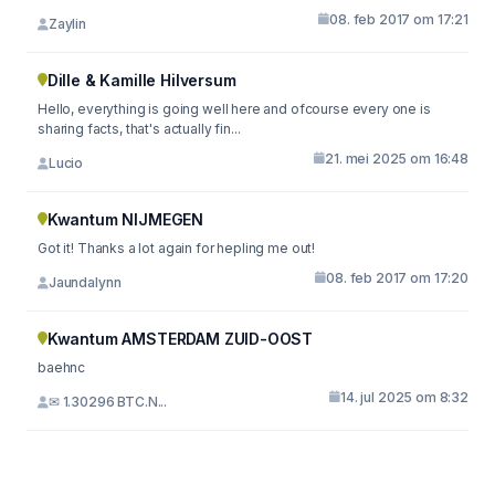
08. feb 2017 om 17:21
Zaylin
Dille & Kamille Hilversum
Hello, everything is going well here and ofcourse every one is
sharing facts, that's actually fin...
21. mei 2025 om 16:48
Lucio
Kwantum NIJMEGEN
Got it! Thanks a lot again for hepling me out!
08. feb 2017 om 17:20
Jaundalynn
Kwantum AMSTERDAM ZUID-OOST
baehnc
14. jul 2025 om 8:32
✉ 1.30296 BTC.N...