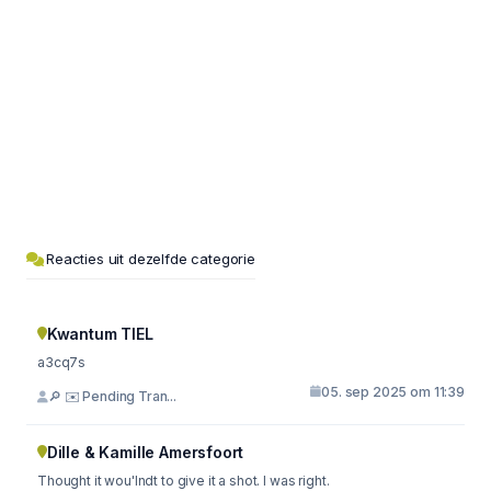
Reacties uit dezelfde categorie
Kwantum TIEL
a3cq7s
05. sep 2025 om 11:39
🔎 ✉️ Pending Tran...
Dille & Kamille Amersfoort
Thought it wou'lndt to give it a shot. I was right.