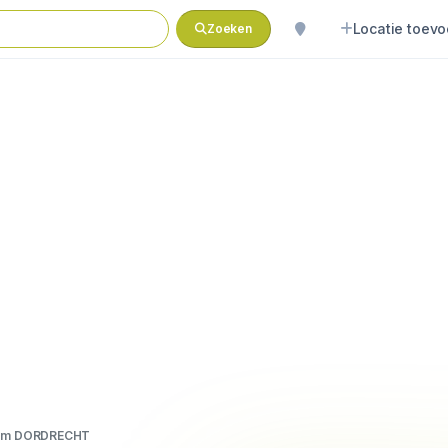
Locatie toev
Zoeken
um DORDRECHT