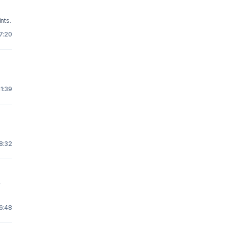
nts.
7:20
1:39
 8:32
y
6:48