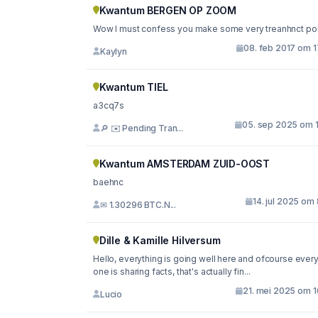
Kwantum BERGEN OP ZOOM
Wow I must confess you make some very treanhnct poi
08. feb 2017 om 1
Kaylyn
Kwantum TIEL
a3cq7s
05. sep 2025 om 1
🔎 ✉️ Pending Tran...
Kwantum AMSTERDAM ZUID-OOST
baehnc
14. jul 2025 om
✉ 1.30296 BTC.N...
Dille & Kamille Hilversum
Hello, everything is going well here and ofcourse ever
one is sharing facts, that's actually fin...
21. mei 2025 om 1
Lucio