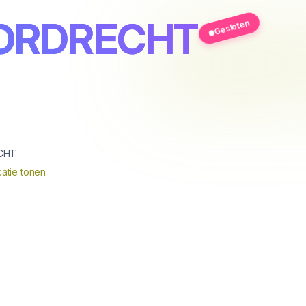
ORDRECHT
Gesloten
CHT
atie tonen