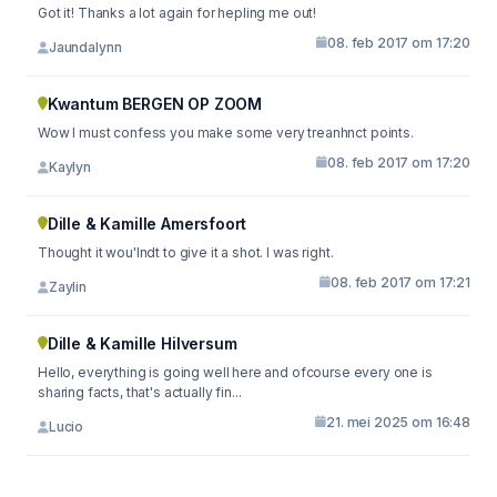
Got it! Thanks a lot again for hepling me out!
08. feb 2017 om 17:20
Jaundalynn
Kwantum BERGEN OP ZOOM
Wow I must confess you make some very treanhnct points.
08. feb 2017 om 17:20
Kaylyn
Dille & Kamille Amersfoort
Thought it wou'lndt to give it a shot. I was right.
08. feb 2017 om 17:21
Zaylin
Dille & Kamille Hilversum
Hello, everything is going well here and ofcourse every one is
sharing facts, that's actually fin...
21. mei 2025 om 16:48
Lucio