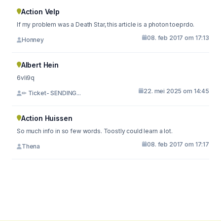
Action Velp
If my problem was a Death Star, this article is a photon toeprdo.
08. feb 2017 om 17:13
Honney
Albert Hein
6vli9q
22. mei 2025 om 14:45
✏ Ticket- SENDING...
Action Huissen
So much info in so few words. Toostly could learn a lot.
08. feb 2017 om 17:17
Thena