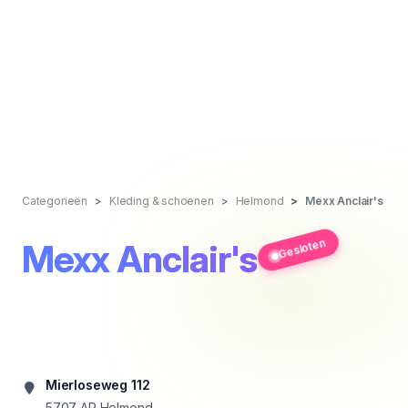
Categorieën
Kleding & schoenen
Helmond
Mexx Anclair's
Gesloten
Mexx Anclair's
Mierloseweg 112
5707 AP
Helmond