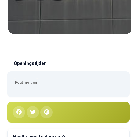
Openingstijden
Fout melden
Heeft u een fout gezien?