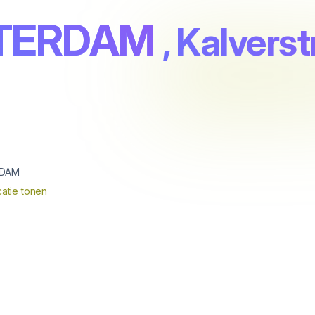
STERDAM
, Kalverst
1
DAM
atie tonen