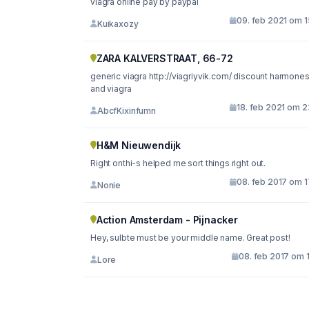
viagra online pay by paypal
09. feb 2021 om 1
Kuikaxozy
ZARA KALVERSTRAAT, 66-72
generic viagra http://viagriyvik.com/ discount harmones
and viagra
18. feb 2021 om 2
AbcfKixinfumn
H&M Nieuwendijk
Right onthi-s helped me sort things right out.
08. feb 2017 om 1
Nonie
Action Amsterdam - Pijnacker
Hey, sulbte must be your middle name. Great post!
08. feb 2017 om 
Lore