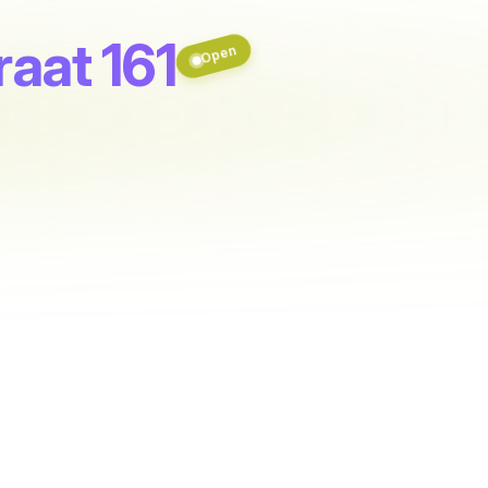
raat 161
Open