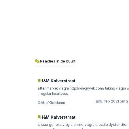
Reacties in de buurt
H&M Kalverstraat
after market viagra http://viagriyvik.com/ taking viagra with
irregular heartbeat
18. feb 2021 om 2
AbcfKixinfumn
H&M Kalverstraat
cheap generic viagra online viagra erectile dysfunction 