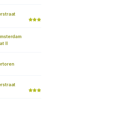
rstraat
Amsterdam
t II
rtoren
rstraat