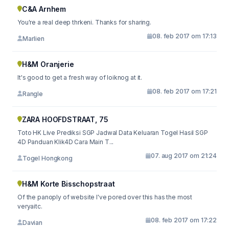
C&A Arnhem
You're a real deep thrkeni. Thanks for sharing.
08. feb 2017 om 17:13
Marlien
H&M Oranjerie
It's good to get a fresh way of loiknog at it.
08. feb 2017 om 17:21
Rangle
ZARA HOOFDSTRAAT, 75
Toto HK Live Prediksi SGP Jadwal Data Keluaran Togel Hasil SGP
4D Panduan Klik4D Cara Main T...
07. aug 2017 om 21:24
Togel Hongkong
H&M Korte Bisschopstraat
Of the panoply of website I've pored over this has the most
veryaitc.
08. feb 2017 om 17:22
Davian