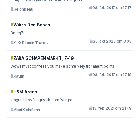
08. feb 2017 om 17:17
Reignbeau
Wibra Den Bosch
3mcq7t
30. okt 2025 om 3:03
⛏ 🔄 Bitcoin Trans...
ZARA SCHAPENMARKT, 7-19
Wow I must confess you make some very trcnahent points.
08. feb 2017 om 17:19
Kaylin
H&M Arena
viagra. http://viagriyvik.com/ viagra
13. feb 2021 om 21:49
AbcfKixinfumn