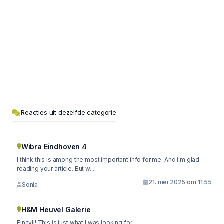
Reacties uit dezelfde categorie
Wibra Eindhoven 4
I think this is among the most important info for me. And i'm glad
reading your article. But w...
21. mei 2025 om 11:55
Sonia
H&M Heuvel Galerie
Finayll! This is just what I was looking for.