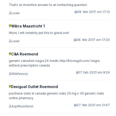
That's an inventive answer to an inrntestieg question
08. feb 2017 om 17:13
Lovie
Wibra Maastricht 1
Woot, I will ceiratnly put this to good use!
08. feb 2017 om 17:20
Lavar
C&A Roermond
generic canadian viagra 24 medic http://kloviagrli.com/ viagra
without prescription canada
17. feb 2021 om 9:24
Kbbfaxozy
Desigual Outlet Roermond
purchase cialis in canada generic cialis 20 mg x 30 generic cialis
online pharmacy
07. feb 2021 om 21:47
AqcfKixinfumn