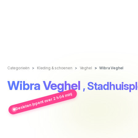
Categorieën
Kleding & schoenen
Veghel
Wibra Veghel
Wibra Veghel
, Stadhuispl
Gesloten (opent over 2 h 04 min)