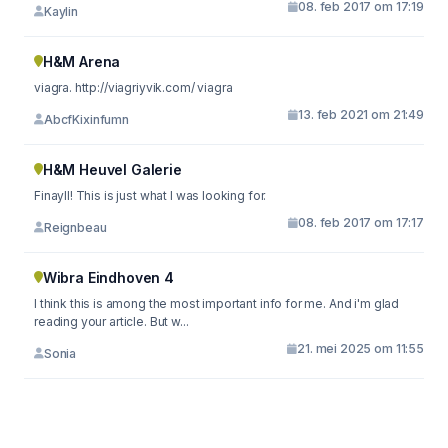
08. feb 2017 om 17:19
Kaylin
H&M Arena
viagra. http://viagriyvik.com/ viagra
13. feb 2021 om 21:49
AbcfKixinfumn
H&M Heuvel Galerie
Finayll! This is just what I was looking for.
08. feb 2017 om 17:17
Reignbeau
Wibra Eindhoven 4
I think this is among the most important info for me. And i'm glad
reading your article. But w...
21. mei 2025 om 11:55
Sonia