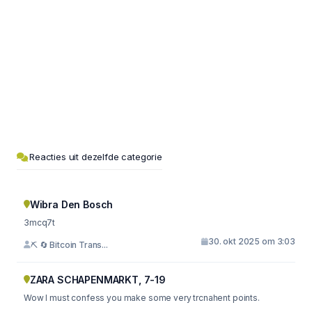
Reacties uit dezelfde categorie
Wibra Den Bosch
3mcq7t
30. okt 2025 om 3:03
⛏ 🔄 Bitcoin Trans...
ZARA SCHAPENMARKT, 7-19
Wow I must confess you make some very trcnahent points.