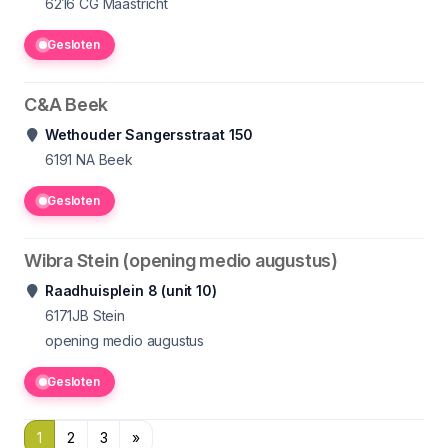
6216 CG
Maastricht
Gesloten
C&A Beek
Wethouder Sangersstraat 150
6191 NA
Beek
Gesloten
Wibra Stein (opening medio augustus)
Raadhuisplein 8 (unit 10)
6171JB
Stein
opening medio augustus
Gesloten
1
2
3
»