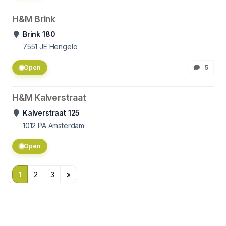
H&M Brink
Brink 180
7551
JE Hengelo
Open
5
H&M Kalverstraat
Kalverstraat 125
1012
PA Amsterdam
Open
1
2
3
»