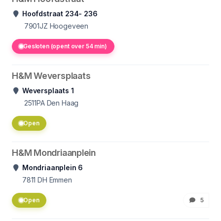
Hoofdstraat 234- 236
7901JZ Hoogeveen
Gesloten (opent over 54 min)
H&M Weversplaats
Weversplaats 1
2511PA Den Haag
Open
H&M Mondriaanplein
Mondriaanplein 6
7811
DH Emmen
Open
5