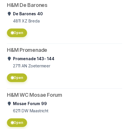
H&M De Barones
De Barones 40
4811
XZ Breda
Open
H&M Promenade
Promenade 143- 144
2711
AN Zoetermeer
Open
H&M WC Mosae Forum
Mosae Forum 99
6211
DW Maastricht
Open