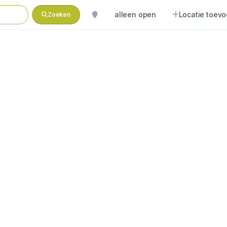
alleen open
Locatie toev
Zoeken