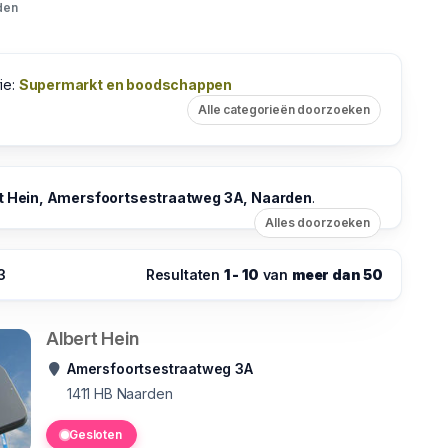
den
ie:
Supermarkt en boodschappen
Alle categorieën doorzoeken
t Hein, Amersfoortsestraatweg 3A, Naarden
.
Alles doorzoeken
3
Resultaten
1 - 10
van
meer dan 50
Albert Hein
Amersfoortsestraatweg 3A
1411 HB
Naarden
Gesloten