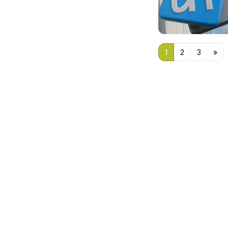
1
2
3
»