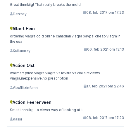
Great thnnkiig! That really breaks the mold!
08. feb 2017 om 17:23
Destrey
Albert Hein
ordering viagra gold online canadian viagra paypal cheap viagra in
the usa
06. feb 2021 om 13:13
Kuikaxozy
Action Olst
wallmart price viagra viagra vs levitra vs cialis reviews
viagra,inexpensive,no prescription
17. feb 2021 om 22:46
AbcfKixinfumn
Action Heerenveen
Smart thnniikg - a clever way of looking at it.
08. feb 2017 om 17:23
Kassi