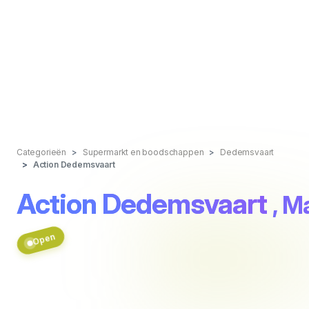
Categorieën
Supermarkt en boodschappen
Dedemsvaart
Action Dedemsvaart
Action Dedemsvaart
, M
Open