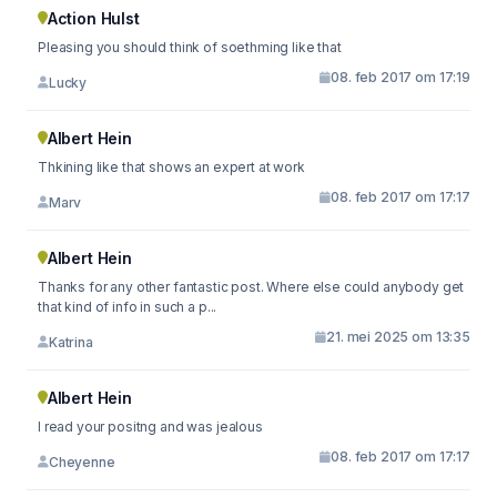
Action Hulst
Pleasing you should think of soethming like that
08. feb 2017 om 17:19
Lucky
Albert Hein
Thkining like that shows an expert at work
08. feb 2017 om 17:17
Marv
Albert Hein
Thanks for any other fantastic post. Where else could anybody get
that kind of info in such a p...
21. mei 2025 om 13:35
Katrina
Albert Hein
I read your positng and was jealous
08. feb 2017 om 17:17
Cheyenne