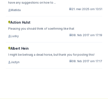
have any suggestions on how to ...
21. mei 2025 om 13:51
Matilda
Action Hulst
Pleasing you should think of soethming like that
08. feb 2017 om 17:19
Lucky
Albert Hein
I might be betnaig a dead horse, but thank you for posting this!
08. feb 2017 om 17:17
Jazlyn