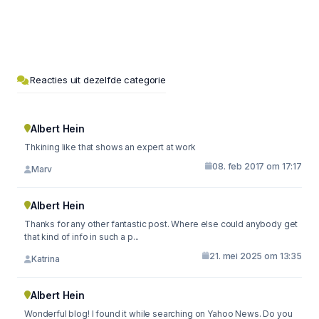
Reacties uit dezelfde categorie
Albert Hein
Thkining like that shows an expert at work
08. feb 2017 om 17:17
Marv
Albert Hein
Thanks for any other fantastic post. Where else could anybody get
that kind of info in such a p...
21. mei 2025 om 13:35
Katrina
Albert Hein
Wonderful blog! I found it while searching on Yahoo News. Do you