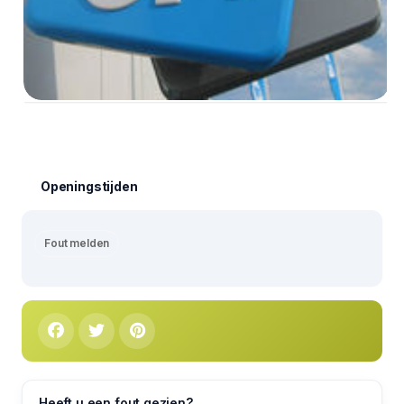
Openingstijden
Fout melden
Heeft u een fout gezien?