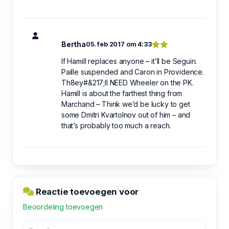
Bertha
05. feb 2017 om 4:33
If Hamill replaces anyone – it’ll be Seguin.
Paille suspended and Caron in Providence.
Th8ey#&217;ll NEED Wheeler on the PK.
Hamill is about the farthest thing from
Marchand – Think we’d be lucky to get
some Dmitri Kvartolnov out of him – and
that’s probably too much a reach.
Reactie toevoegen voor
Beoordeling toevoegen