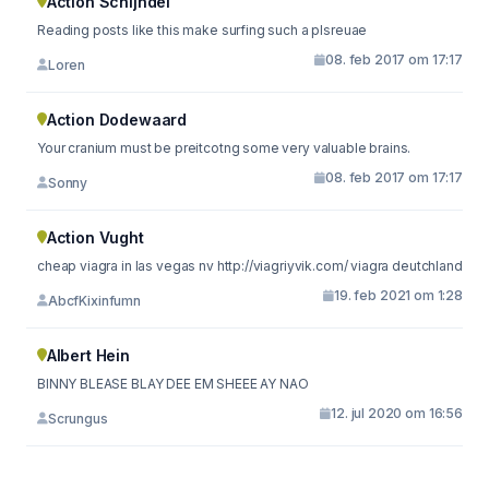
Action Schijndel
Reading posts like this make surfing such a plsreuae
08. feb 2017 om 17:17
Loren
Action Dodewaard
Your cranium must be preitcotng some very valuable brains.
08. feb 2017 om 17:17
Sonny
Action Vught
cheap viagra in las vegas nv http://viagriyvik.com/ viagra deutchland
19. feb 2021 om 1:28
AbcfKixinfumn
Albert Hein
BINNY BLEASE BLAY DEE EM SHEEE AY NAO
12. jul 2020 om 16:56
Scrungus