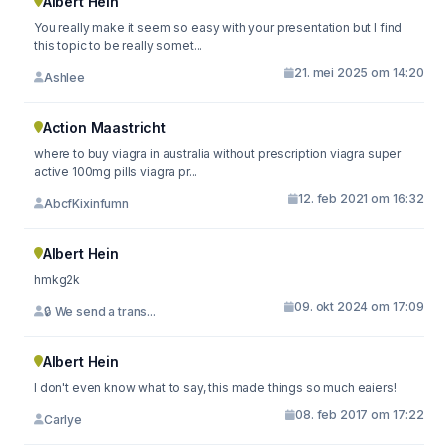
Albert Hein
You really make it seem so easy with your presentation but I find
this topic to be really somet...
21. mei 2025 om 14:20
Ashlee
Action Maastricht
where to buy viagra in australia without prescription viagra super
active 100mg pills viagra pr...
12. feb 2021 om 16:32
AbcfKixinfumn
Albert Hein
hmkg2k
09. okt 2024 om 17:09
🔒 We send a trans...
Albert Hein
I don't even know what to say, this made things so much eaiers!
08. feb 2017 om 17:22
Carlye