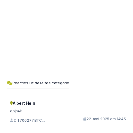
Reacties uit dezelfde categorie
Albert Hein
dpjs4k
22. mei 2025 om 14:45
📒 1.700277 BTC....