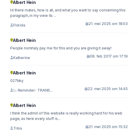
Albert Hein
Hi there mates, how is all, and what you want to say concerning this
paragraph, in my view its ...
21. mei 2025 om 18:03
Florida
Albert Hein
People nomrlaly pay me for this and you are giving it away!
08. feb 2017 om 17:19
Katherine
Albert Hein
027bky
22. mei 2025 om 14:45
📉 Reminder- TRANS...
Albert Hein
I think the admin of this website is really working hard for his web
page, as here every stuff is...
21. mei 2025 om 15:32
Trina