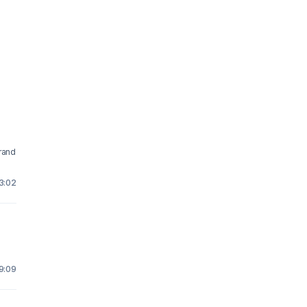
brand
3:02
9:09