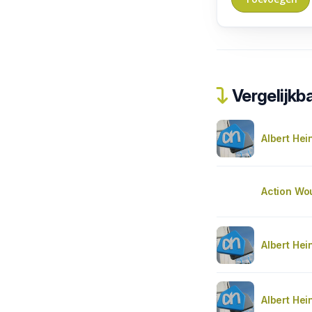
Vergelijkba
Albert Hei
Action Wo
Albert Hei
Albert Hei