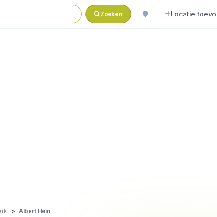
Locatie toev
Zoeken
erk
Albert Hein