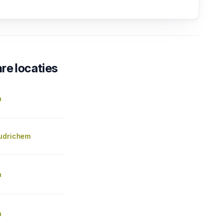
re locaties
n
udrichem
n
n