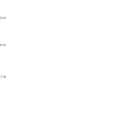
3:44
4:45
17:18