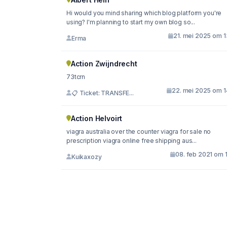
Hi would you mind sharing which blog platform you're
using? I'm planning to start my own blog so...
21. mei 2025 om 1
Erma
Action Zwijndrecht
73tcrn
22. mei 2025 om 1
📋 Ticket: TRANSFE...
Action Helvoirt
viagra australia over the counter viagra for sale no
prescription viagra online free shipping aus...
08. feb 2021 om 
Kuikaxozy