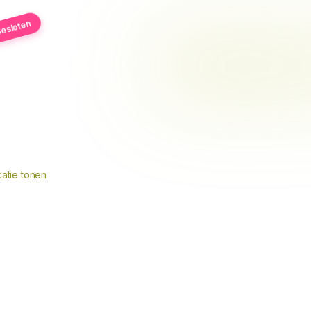
esloten
atie tonen