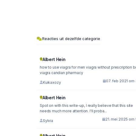
Reacties uit dezelfde categorie
Albert Hein
how to use viagra for men viagra without prescription 
viagra candian pharmacy
07. feb 2021 om 
Kuikaxozy
Albert Hein
Spot on with this write-up, I really believe that this site
needs much more attention. I'll proba...
21. mei 2025 om 
Sylvia
Albert Hein