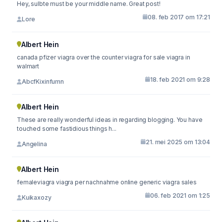
Hey, sulbte must be your middle name. Great post!
08. feb 2017 om 17:21
Lore
Albert Hein
canada pfizer viagra over the counter viagra for sale viagra in
walmart
18. feb 2021 om 9:28
AbcfKixinfumn
Albert Hein
These are really wonderful ideas in regarding blogging. You have
touched some fastidious things h...
21. mei 2025 om 13:04
Angelina
Albert Hein
femaleviagra viagra per nachnahme online generic viagra sales
06. feb 2021 om 1:25
Kuikaxozy