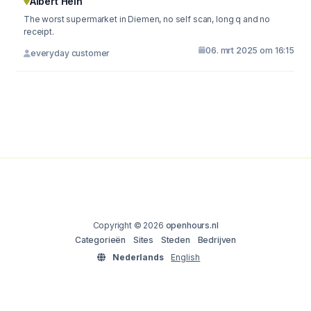
Albert Hein
The worst supermarket in Diemen, no self scan, long q and no
receipt.
06. mrt 2025 om 16:15
everyday customer
Copyright © 2026
openhours.nl
Categorieën
Sites
Steden
Bedrijven
Nederlands
English