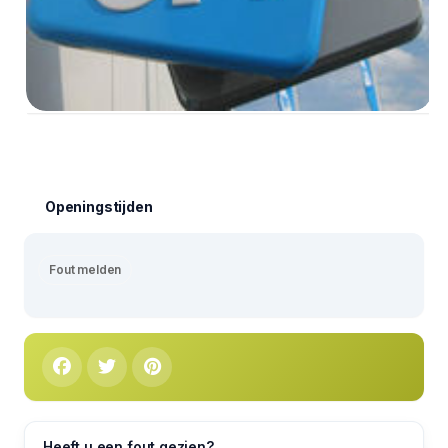
Openingstijden
Fout melden
Heeft u een fout gezien?