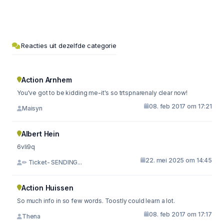
Reacties uit dezelfde categorie
Action Arnhem
You've got to be kidding me-it's so trtspnarenaly clear now!
08. feb 2017 om 17:21
Maisyn
Albert Hein
6vli9q
22. mei 2025 om 14:45
✏ Ticket- SENDING...
Action Huissen
So much info in so few words. Toostly could learn a lot.
08. feb 2017 om 17:17
Thena