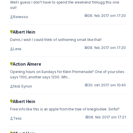
Well I guess I don't have to spend the weekend firinugg this one
out!
08. feb 2017 om 17:20
Ranessa
Albert Hein
Damn, I wish I could think of sothiemng smart like that!
08. feb 2017 om 17:20
Lena
Action Almere
Opening hours on Sundays for Klein Promenade? One of your sites
says 1100, another says 1200. Whi...
30. mrt 2017 om 10:40
Nick Eynon
Albert Hein
Free info like this is an apple from the tree of kneglodwe. Sinful?
08. feb 2017 om 17:21
Tess