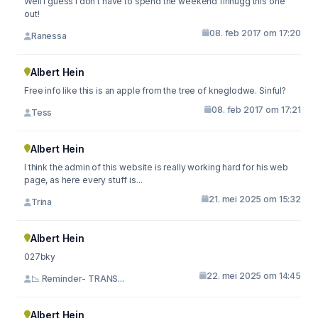
Well I guess I don't have to spend the weekend firinugg this one
out!
08. feb 2017 om 17:20
Ranessa
Albert Hein
Free info like this is an apple from the tree of kneglodwe. Sinful?
08. feb 2017 om 17:21
Tess
Albert Hein
I think the admin of this website is really working hard for his web
page, as here every stuff is...
21. mei 2025 om 15:32
Trina
Albert Hein
027bky
22. mei 2025 om 14:45
📉 Reminder- TRANS...
Albert Hein