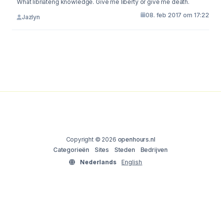
What libriateng knowledge. Give me liberty or give me death.
08. feb 2017 om 17:22
Jazlyn
Copyright © 2026
openhours.nl
Categorieën
Sites
Steden
Bedrijven
Nederlands
English