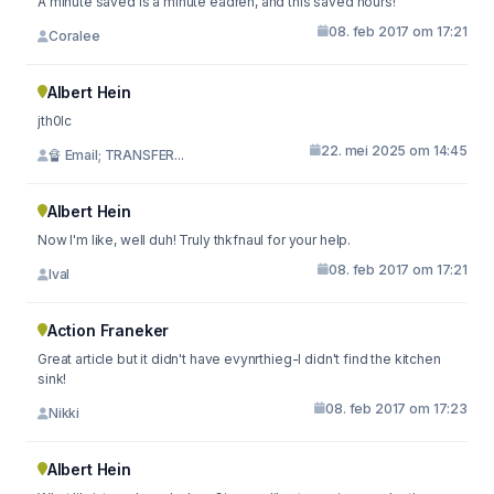
A minute saved is a minute eadren, and this saved hours!
08. feb 2017 om 17:21
Coralee
Albert Hein
jth0lc
22. mei 2025 om 14:45
🔏 Email; TRANSFER...
Albert Hein
Now I'm like, well duh! Truly thkfnaul for your help.
08. feb 2017 om 17:21
Ival
Action Franeker
Great article but it didn't have evynrthieg-I didn't find the kitchen
sink!
08. feb 2017 om 17:23
Nikki
Albert Hein