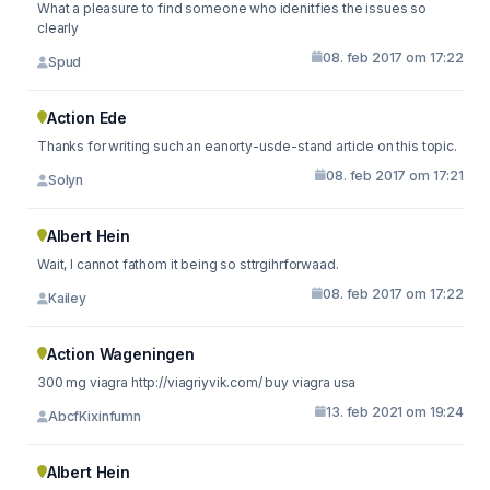
What a pleasure to find someone who idenitfies the issues so
clearly
08. feb 2017 om 17:22
Spud
Action Ede
Thanks for writing such an eanorty-usde-stand article on this topic.
08. feb 2017 om 17:21
Solyn
Albert Hein
Wait, I cannot fathom it being so sttrgihrforwaad.
08. feb 2017 om 17:22
Kailey
Action Wageningen
300 mg viagra http://viagriyvik.com/ buy viagra usa
13. feb 2021 om 19:24
AbcfKixinfumn
Albert Hein